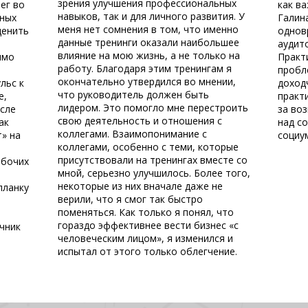
зрения улучшения профессиональных
ег во
как в
навыков, так и для личного развития. У
нных
Галин
меня нет сомнения в том, что именно
ценить
однов
данные тренинги оказали наибольшее
аудит
влияние на мою жизнь, а не только на
имо
Практ
работу. Благодаря этим тренингам я
пробл
окончательно утвердился во мнении,
льс к
доход
что руководитель должен быть
е,
практ
лидером. Это помогло мне перестроить
осле
за во
свою деятельность и отношения с
ак
над с
коллегами. Взаимопонимание с
» на
социу
коллегами, особенно с теми, которые
присутствовали на тренингах вместе со
абочих
мной, серьезно улучшилось. Более того,
некоторые из них вначале даже не
планку
верили, что я смог так быстро
поменяться. Как только я понял, что
гораздо эффективнее вести бизнес «с
очник
человеческим лицом», я изменился и
испытал от этого только облегчение.