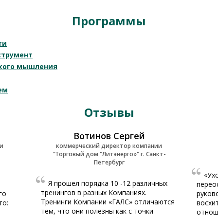
Программы
ти
струмент
кого мышления
ем
Отзывы
Вотинов Сергей
и
коммерческий директор компании
"Торговый дом "Литэнерго»" г. Санкт-
Петербург
«Ух
Я прошел порядка 10 -12 различных
перео
тренингов в разных Компаниях.
го
руков
Тренинги Компании «ГАЛС» отличаются
то:
восхи
тем, что они полезны как с точки
отнош